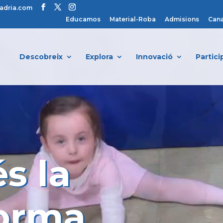
adria.com
Educamos
Material-Roba
Admisions
Cana
Descobreix
Explora
Innovació
Partici
s la
forma