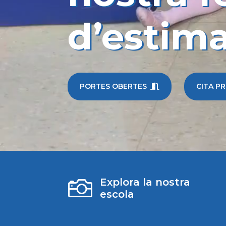
d’estim
PORTES OBERTES
CITA P


Explora la nostra
escola