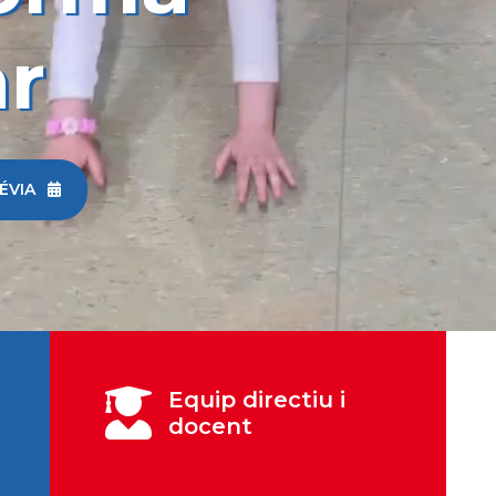
ar
RÉVIA


Equip directiu i
docent