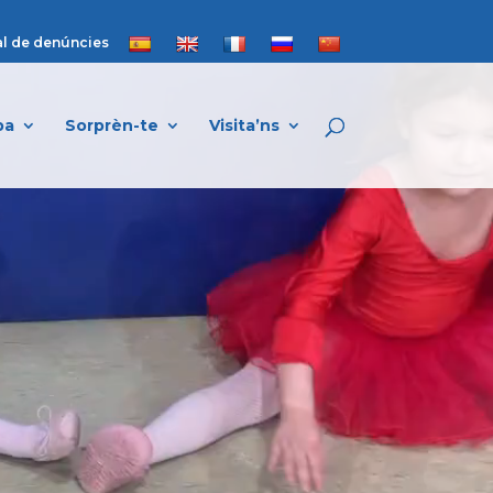
l de denúncies
pa
Sorprèn-te
Visita’ns