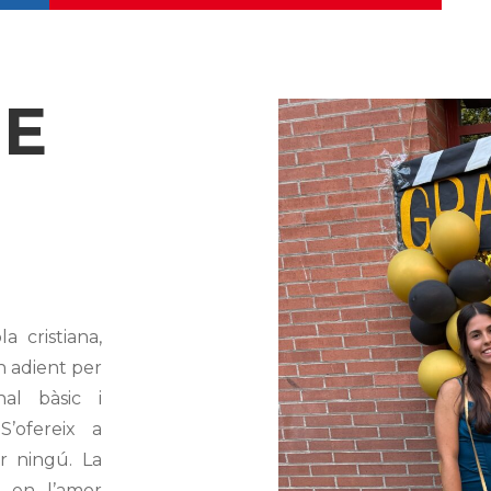
GE
 cristiana,
n adient per
al bàsic i
S’ofereix a
r ningú. La
a en l’amor