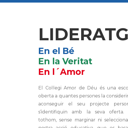
LIDERAT
En el Bé
En la Veritat
En l´Amor
El Col·legi Amor de Déu és una escola
oberta a quantes persones la consideri
aconseguir el seu projecte person
s’identifiquin amb la seva oferta. 
tothom, sense marginar ni selecciona
nostra acció educativa, que es bas