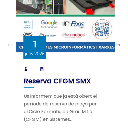
1
juny 2026
Reserva CFGM SMX
Us informem que ja està obert el
període de reserva de plaça per
al Cicle Formatiu de Grau Mitjà
(CFGM) en Sistemes...
u