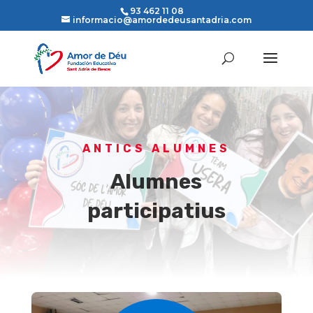
93 462 11 08
informacio@amordedeusantadria.com
ANTICS ALUMNES
Alumnes
participatius