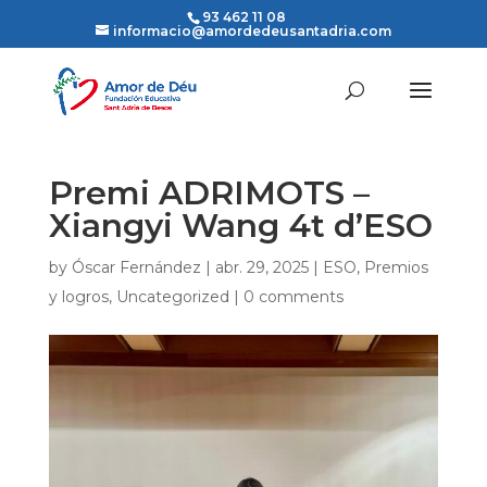
93 462 11 08
informacio@amordedeusantadria.com
Premi ADRIMOTS –
Xiangyi Wang 4t d’ESO
by
Óscar Fernández
|
abr. 29, 2025
|
ESO
,
Premios
y logros
,
Uncategorized
|
0 comments