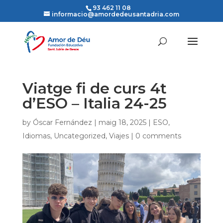
93 462 11 08
informacio@amordedeusantadria.com
Viatge fi de curs 4t
d’ESO – Italia 24-25
by
Óscar Fernández
|
maig 18, 2025
|
ESO
,
Idiomas
,
Uncategorized
,
Viajes
|
0 comments