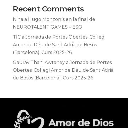
Recent Comments
Nina
a
Hugo Monzonís en la final de
NEUROTALENT GAMES – ESO
TIC
a
Jornada de Portes Obertes. Col·legi
Amor de Déu de Sant Adrià de Besòs
(Barcelona). Curs 2025-26
Gaurav Thani Awtaney
a
Jornada de Portes
Obertes. Col·legi Amor de Déu de Sant Adrià
de Besòs (Barcelona). Curs 2025-26