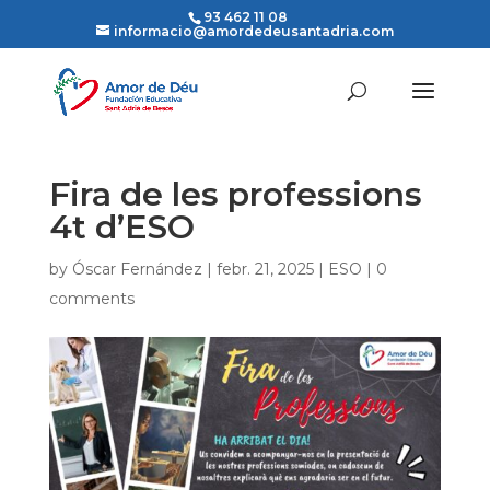
93 462 11 08
informacio@amordedeusantadria.com
Fira de les professions
4t d’ESO
by
Óscar Fernández
|
febr. 21, 2025
|
ESO
|
0
comments