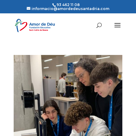
93 462 11 08
informacio@amordedeusantadria.com